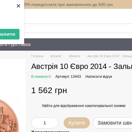
×
100% передоплата при замовленнях до 500 грн
нити вам?
волити
ата і доставка
Головна
Каталог
Монети
Австрія 10 Євро 2014 - Зальц
Австрія 10 Євро 2014 - Заль
В наявності
Артикул: 13443
Написати відгук
1 562 грн
Увійти
для відображення накопичувальної знижки
%
Купити
Замовити шв