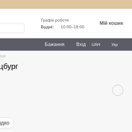
Графік роботи:
Мій кошик
Будні:
10:00–18:00
Бажання
Вхід
UAH
Укр
бург
цбург
идко