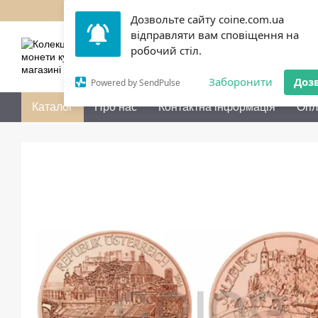
Перейти до основного контенту
Дозвольте сайту coine.com.ua
відправляти вам сповіщення на
050 072-36-80
Передзво
робочий стіл.
Заборонити
Доз
Powered by SendPulse
Каталог
Про нас
Контактна інформація
Опл