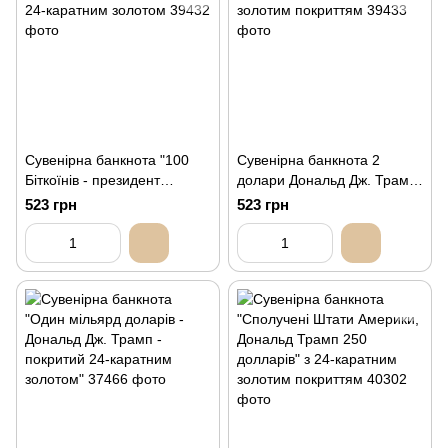
Сувенірна банкнота "100
Сувенірна банкнота 2
Біткоїнів - президент
долари Дональд Дж. Трамп
Дональд Трамп", покриття
та Ілон Маск з 24-каратним
523 грн
523 грн
24-каратним золотом
золотим покриттям