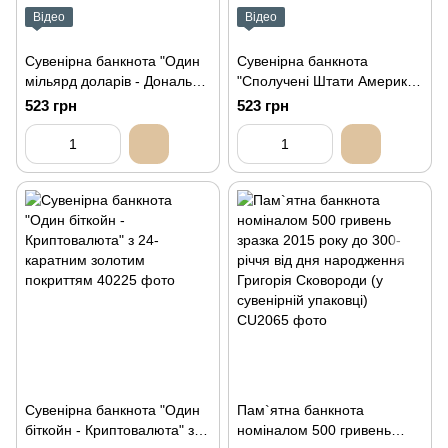
Відео
Відео
Сувенірна банкнота "Один
Сувенірна банкнота
мільярд доларів - Дональд
"Сполучені Штати Америки,
Дж. Трамп - покритий 24-
Дональд Трамп 250
523 грн
523 грн
каратним золотом"
долларів" з 24-каратним
золотим покриттям
Сувенірна банкнота "Один
Пам`ятна банкнота
біткойн - Криптовалюта" з
номіналом 500 гривень