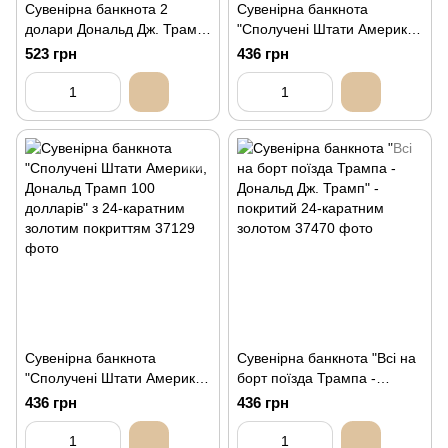
Сувенірна банкнота 2
Сувенірна банкнота
долари Дональд Дж. Трамп
"Сполучені Штати Америки
і Дж. Д. Венс з 24-каратним
Дональд Трамп 2024 з 24-
523 грн
436 грн
золотим покриттям
каратним золотим
покриттям"
Сувенірна банкнота
Сувенірна банкнота "Всі на
"Сполучені Штати Америки,
борт поїзда Трампа -
Дональд Трамп 100
Дональд Дж. Трамп" -
436 грн
436 грн
долларів" з 24-каратним
покритий 24-каратним
золотим покриттям
золотом