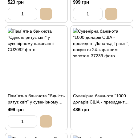
24-каратним золотим
зразка 2015 року до 300-
523 грн
999 грн
покриттям
річчя від дня народження
Григорія Сковороди (у
сувенірній упаковці)
Пам`ятна банкнота "Єдність
Сувенірна банкнота "1000
рятує світ" у сувенірному
доларів США - президент
пакованні
Дональд Трамп", покриття
499 грн
436 грн
24-каратним золотом