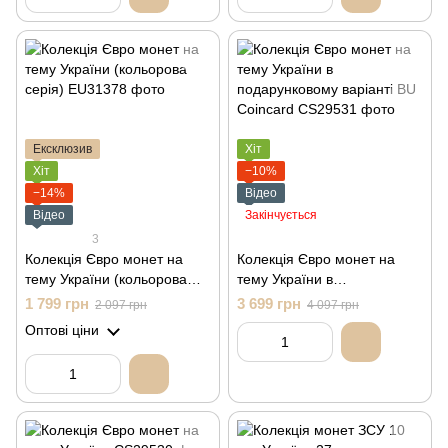
Ексклюзив
Хіт
Хіт
−10%
−14%
Відео
Відео
Закінчується
3
Колекція Євро монет на
Колекція Євро монет на
тему України (кольорова
тему України в
серія)
подарунковому варіанті BU
1 799 грн
3 699 грн
2 097 грн
4 097 грн
Coincard
Оптові ціни