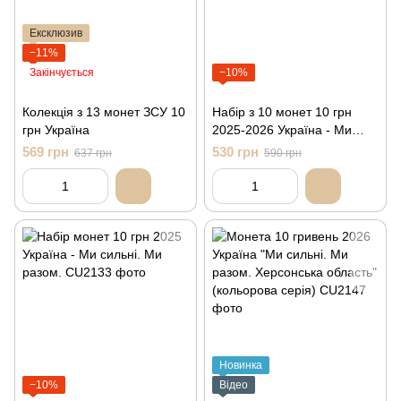
Ексклюзив
−11%
Закінчується
−10%
Колекція з 13 монет ЗСУ 10
Набір з 10 монет 10 грн
грн Україна
2025-2026 Україна - Ми
сильні. Ми разом.
569 грн
530 грн
637 грн
590 грн
Новинка
−10%
Відео