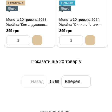
Ексклюзив
Новинка
Відео
Відео
Монета 10 гривень 2023
Монета 10 гривень 2024
Україна "Командування
Україна "Сили логістики
об`єднаних сил Збройних
Збройних Сил України"
349 грн
349 грн
Сил України" (кольорова
(кольорова серія)
серія)
Показати ще 20 товарів
Назад
Вперед
1
з 58