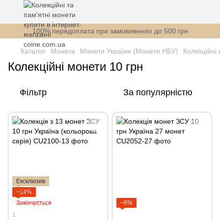
100% передоплата при замовленнях до 500 грн
Каталог
Монети
Монети України (Монети НБУ)
Колекційні
Колекційні монети 10 грн
Фільтр
За популярністю
Ексклюзив
−14%
Закінчується
−6%
1