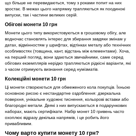
що більше не перевидаються, тому з роками попит на них
зростає. В межах цього напрямку трапляються як поодинокі
випуски, так і частини великих серій.
Обігові монети 10 грн
Монети цього типу використовуються в грошовому обігу, але
водночас становлять інтерес для збирання завдяки змінам у
датах, відмінностям у шрифтах, відтінках металу або технічних
особливостях (товщина, кант, відстань між елементами). Хоча,
на перший погляд, вони здаються звичайними, саме серед
обігових екземплярів нерідко трапляються рідкісні варіанти, які
з часом отримують визнання серед нумізматів.
Колекційні монети 10 грн
Ці монети створюються для обмеженого кола покупців. Їхньою
основною рисою є нестандартне оздоблення: дзеркальна
поверхня, унікальне художнє тиснення, кольорові вставки або
благородні метали. Деякі з них випускаються в подарункових
наборах, мають сертифікати. Набір монет 10 гривень часто
охоплює відразу декілька напрямів, і це робить його
привабливим.
Чому варто купити монету 10 грн?