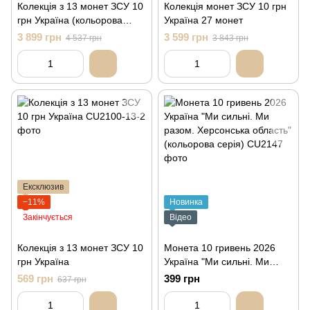
Колекція з 13 монет ЗСУ 10
Колекція монет ЗСУ 10 грн
грн Україна (кольорова
Україна 27 монет
серія)
3 899 грн
3 599 грн
4 537 грн
3 843 грн
Ексклюзив
−11%
Новинка
Закінчується
Відео
Колекція з 13 монет ЗСУ 10
Монета 10 гривень 2026
грн Україна
Україна "Ми сильні. Ми
разом. Херсонська область"
569 грн
399 грн
637 грн
(кольорова серія)