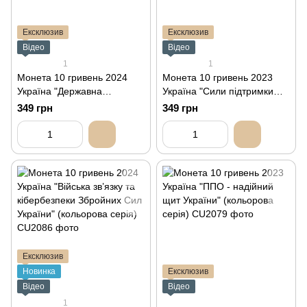
Ексклюзив
Ексклюзив
Відео
Відео
1
1
Монета 10 гривень 2024
Монета 10 гривень 2023
Україна "Державна
Україна "Сили підтримки
спеціальна служба
Збройних Сил України"
349 грн
349 грн
транспорту" (кольорова
(кольорова серія)
серія)
Ексклюзив
Новинка
Ексклюзив
Відео
Відео
1