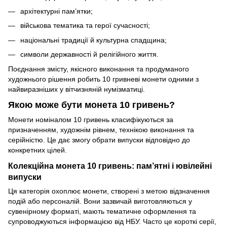
архітектурні пам’ятки;
військова тематика та герої сучасності;
національні традиції й культурна спадщина;
символи державності й релігійного життя.
Поєднання змісту, якісного виконання та продуманого
художнього рішення робить 10 гривневі монети одними з
найвиразніших у вітчизняній нумізматиці.
Якою може бути монета 10 гривень?
Монети номіналом 10 гривень класифікуються за
призначенням, художнім рівнем, технікою виконання та
серійністю. Це дає змогу обрати випуски відповідно до
конкретних цілей.
Колекційна монета 10 гривень: пам’ятні і ювілейні
випуски
Ця категорія охоплює монети, створені з метою відзначення
подій або персоналій. Вони зазвичай виготовляються у
сувенірному форматі, мають тематичне оформлення та
супроводжуються інформацією від НБУ. Часто це короткі серії,