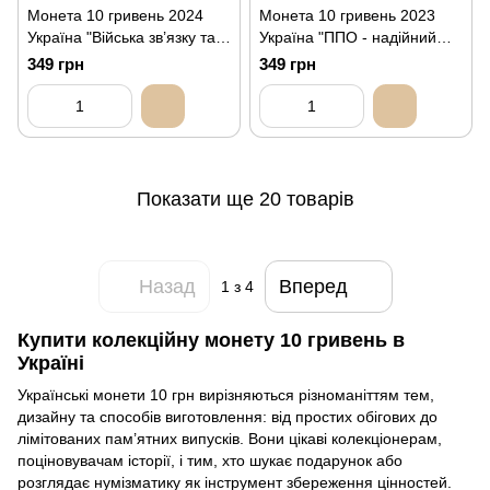
Монета 10 гривень 2024
Монета 10 гривень 2023
Україна "Війська зв’язку та
Україна "ППО - надійний
кібербезпеки Збройних Сил
щит України" (кольорова
349 грн
349 грн
України" (кольорова серія)
серія)
Показати ще 20 товарів
Назад
Вперед
1
з 4
Купити колекційну монету 10 гривень в
Україні
Українські монети 10 грн вирізняються різноманіттям тем,
дизайну та способів виготовлення: від простих обігових до
лімітованих пам’ятних випусків. Вони цікаві колекціонерам,
поціновувачам історії, і тим, хто шукає подарунок або
розглядає нумізматику як інструмент збереження цінностей.