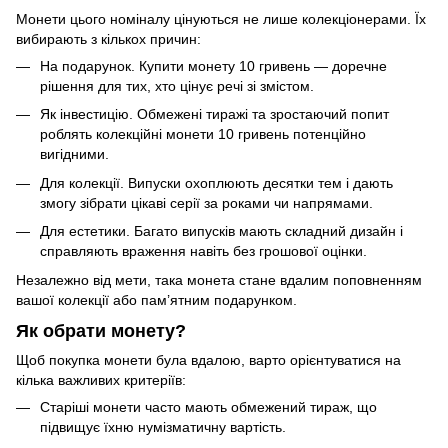
Монети цього номіналу цінуються не лише колекціонерами. Їх
вибирають з кількох причин:
На подарунок. Купити монету 10 гривень — доречне
рішення для тих, хто цінує речі зі змістом.
Як інвестицію. Обмежені тиражі та зростаючий попит
роблять колекційні монети 10 гривень потенційно
вигідними.
Для колекції. Випуски охоплюють десятки тем і дають
змогу зібрати цікаві серії за роками чи напрямами.
Для естетики. Багато випусків мають складний дизайн і
справляють враження навіть без грошової оцінки.
Незалежно від мети, така монета стане вдалим поповненням
вашої колекції або пам’ятним подарунком.
Як обрати монету?
Щоб покупка монети була вдалою, варто орієнтуватися на
кілька важливих критеріїв:
Старіші монети часто мають обмежений тираж, що
підвищує їхню нумізматичну вартість.