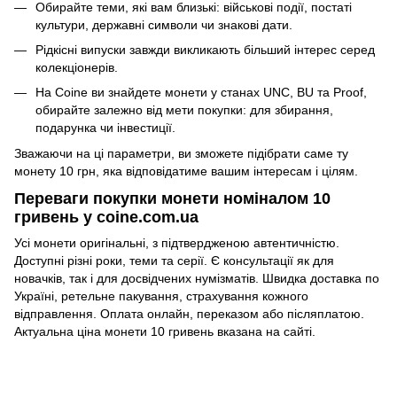
Обирайте теми, які вам близькі: військові події, постаті
культури, державні символи чи знакові дати.
Рідкісні випуски завжди викликають більший інтерес серед
колекціонерів.
На Coine ви знайдете монети у станах UNC, BU та Proof,
обирайте залежно від мети покупки: для збирання,
подарунка чи інвестиції.
Зважаючи на ці параметри, ви зможете підібрати саме ту
монету 10 грн, яка відповідатиме вашим інтересам і цілям.
Переваги покупки монети номіналом 10
гривень у coine.com.ua
Усі монети оригінальні, з підтвердженою автентичністю.
Доступні різні роки, теми та серії. Є консультації як для
новачків, так і для досвідчених нумізматів. Швидка доставка по
Україні, ретельне пакування, страхування кожного
відправлення. Оплата онлайн, переказом або післяплатою.
Актуальна ціна монети 10 гривень вказана на сайті.