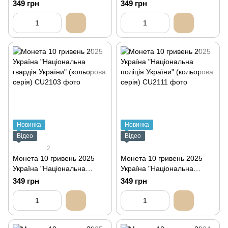
об`єднаних сил Збройних
Збройних Сил України"
349 грн
349 грн
Сил України" (кольорова
(кольорова серія)
серія)
Новинка
Новинка
Відео
Відео
2
Монета 10 гривень 2025
Монета 10 гривень 2025
Україна "Національна
Україна "Національна
гвардія України" (кольорова
поліція України" (кольорова
349 грн
349 грн
серія)
серія)