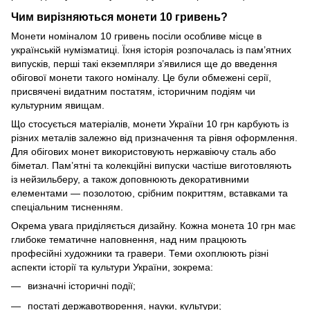
Чим вирізняються монети 10 гривень?
Монети номіналом 10 гривень посіли особливе місце в
українській нумізматиці. Їхня історія розпочалась із пам’ятних
випусків, перші такі екземпляри з’явилися ще до введення
обігової монети такого номіналу. Це були обмежені серії,
присвячені видатним постатям, історичним подіям чи
культурним явищам.
Що стосується матеріалів, монети України 10 грн карбують із
різних металів залежно від призначення та рівня оформлення.
Для обігових монет використовують нержавіючу сталь або
біметал. Пам’ятні та колекційні випуски частіше виготовляють
із нейзильберу, а також доповнюють декоративними
елементами — позолотою, срібним покриттям, вставками та
спеціальним тисненням.
Окрема увага приділяється дизайну. Кожна монета 10 грн має
глибоке тематичне наповнення, над ним працюють
професійні художники та гравери. Теми охоплюють різні
аспекти історії та культури України, зокрема:
визначні історичні події;
постаті державотворення, науки, культури;