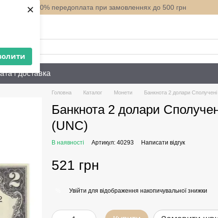
×
100% передоплата при замовленнях до 500 грн
нити вам?
волити
ата і доставка
Головна
Каталог
Монети
Банкнота 2 долари Сполучен
Банкнота 2 долари Сполуче
(UNC)
В наявності
Артикул: 40293
Написати відгук
521 грн
Увійти
для відображення накопичувальної знижки
%