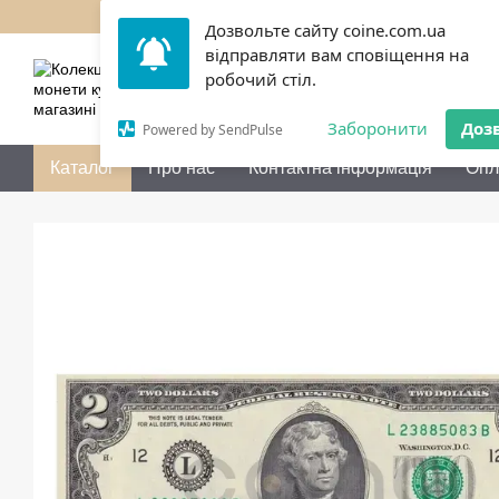
Перейти до основного контенту
Дозвольте сайту coine.com.ua
відправляти вам сповіщення на
050 072-36-80
Передзво
робочий стіл.
Заборонити
Доз
Powered by SendPulse
Каталог
Про нас
Контактна інформація
Опл