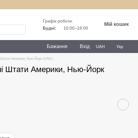
Графік роботи:
Мій кошик
Будні:
10:00–18:00
Бажання
Вхід
UAH
Укр
і Штати Америки, Нью-Йорк (UNC)
ні Штати Америки, Нью-Йорк