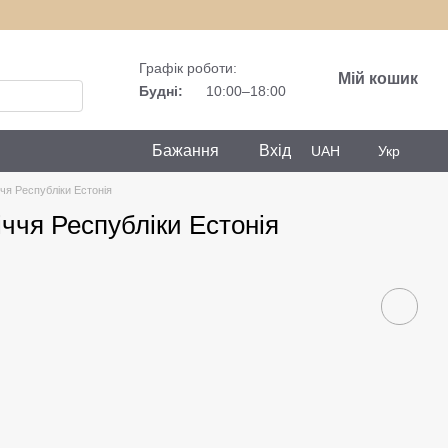
Графік роботи:
Мій кошик
Будні:
10:00–18:00
Бажання
Вхід
UAH
Укр
ччя Республіки Естонія
іччя Республіки Естонія