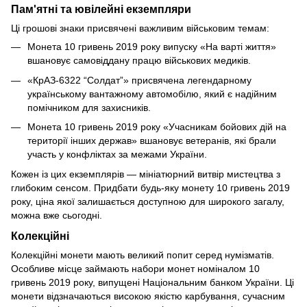
Пам'ятні та ювілейні екземпляри
Ці грошові знаки присвячені важливим військовим темам:
Монета 10 гривень 2019 року випуску «На варті життя»
вшановує самовіддану працю військових медиків.
«КрАЗ-6322 “Солдат”» присвячена легендарному
українському вантажному автомобілю, який є надійним
помічником для захисників.
Монета 10 гривень 2019 року «Учасникам бойових дій на
території інших держав» вшановує ветеранів, які брали
участь у конфліктах за межами України.
Кожен із цих екземплярів — мініатюрний витвір мистецтва з
глибоким сенсом. Придбати будь-яку монету 10 гривень 2019
року, ціна якої залишається доступною для широкого загалу,
можна вже сьогодні.
Колекційні
Колекційні монети мають великий попит серед нумізматів.
Особливе місце займають набори монет номіналом 10
гривень 2019 року, випущені Національним банком України. Ці
монети відзначаються високою якістю карбування, сучасним