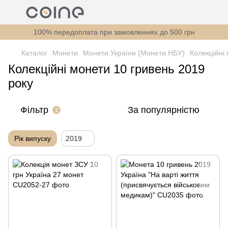
100% передоплата при замовленнях до 500 грн
Каталог
Монети
Монети України (Монети НБУ)
Колекційні
Колекційні монети 10 гривень 2019
року
Фільтр
За популярністю
1
Рік випуску
2019