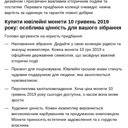
дизайном і присвячені важливим історичним подіям та
постатям. Переваги придбання колекції очевидні: нижча
вартість за одиницю та гарантія повної добірки.
Купити ювілейні монети 10 гривень 2019
року: особлива цінність для вашого зібрання
Головні аргументи на користь придбання:
Наповнення зібрання. Додайте у свою колекцію рідкісні та
значущі екземпляри. Кожна монета 10 грн 2019 є
офіційним державним символом, що засвідчує важливі
історичні події.
Презент для поціновувача. Ювілейні грошові знаки стануть
чудовим подарунком для людини, яка захоплюється
нумізматикою.
Перспектива капіталовкладення. Хоча ціна монети 10
гривень 2019 року сьогодні доступна, з часом вона може
зрости.
Художня цінність. Кожен екземпляр вирізняється
високоякісним карбуванням та продуманою композицією.
Монети приносять естетичне задоволення та є гордістю
власника.