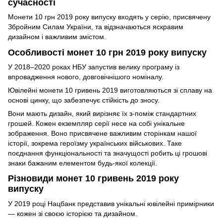
сучасності
Монети 10 грн 2019 року випуску входять у серію, присвячену
Збройним Силам України, та відзначаються яскравим
дизайном і важливим змістом.
Особливості монет 10 грн 2019 року випуску
У 2018–2020 роках НБУ запустив велику програму із
впровадження нового, довговічнішого номіналу.
Ювілейні монети 10 гривень 2019 виготовляються зі сплаву на
основі цинку, що забезпечує стійкість до зносу.
Вони мають дизайн, який вирізняє їх з-поміж стандартних
грошей. Кожен екземпляр серії несе на собі унікальне
зображення. Воно присвячене важливим сторінкам нашої
історії, зокрема героїзму українських військових. Таке
поєднання функціональності та значущості робить ці грошові
знаки бажаним елементом будь-якої колекції.
Різновиди монет 10 гривень 2019 року
випуску
У 2019 році Нацбанк представив унікальні ювілейні примірники
— кожен зі своєю історією та дизайном.