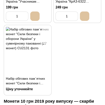
Україна "Учасникам
Україна "КрАЗ-6322
бойових дій на території
"Солдат"
199 грн
249 грн
інших держав"
Набір обігових пам`ятних
монет "Сили безпеки і
оборони України" у
Ціну уточнюйте
сувенірному пакованні (27
монет)
Монети 10 грн 2019 року випуску — скарби