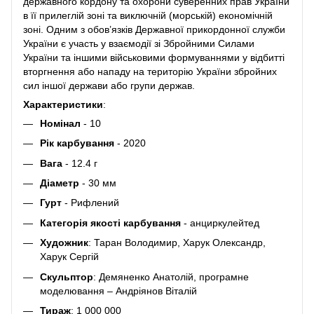
державного кордону та охорони суверенних прав України
в її прилеглій зоні та виключній (морській) економічній
зоні. Одним з обов’язків Державної прикордонної служби
України є участь у взаємодії зі Збройними Силами
України та іншими військовими формуваннями у відбитті
вторгнення або нападу на територію України збройних
сил іншої держави або групи держав.
Характеристики
:
Номінал
- 10
Рік карбування
- 2020
Вага
- 12.4 г
Діаметр
- 30 мм
Гурт
- Рифлений
Категорія якості карбування
- анциркулейтед
Художник
: Таран Володимир, Харук Олександр,
Харук Сергій
Скульптор
: Демяненко Анатолій, програмне
моделювання – Андріянов Віталій
Тираж
: 1 000 000