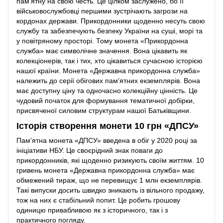
пам’ятну на свою честь. Це цілком заслужено, бо її
військовослужбовці першими зустрічають загрози на
кордонах держави. Прикордонники щоденно несуть свою
службу та забезпечують безпеку України на суші, морі та
у повітряному просторі. Тому монета «Прикордонна
служба» має символічне значення. Вона цікавить як
колекціонерів, так і тих, хто цікавиться сучасною історією
нашої країни. Монета «Державна прикордонна служба»
належить до серії обігових пам’ятних екземплярів. Вона
має доступну ціну та одночасно колекційну цінність. Це
чудовий початок для формування тематичної добірки,
присвяченої силовим структурам нашої Батьківщини.
Історія створення монети 10 грн «ДПСУ»
Пам’ятна монета «ДПСУ» введена в обіг у 2020 році за
ініціативи НБУ. Це своєрідний знак поваги до
прикордонників, які щоденно ризикують своїм життям. 10
гривень монета «Державна прикордонна служба» має
обмежений тираж, що не перевищує 1 млн екземплярів.
Такі випуски досить швидко зникають із вільного продажу,
тож на них є стабільний попит. Це робить грошову
одиницю привабливою як з історичного, так і з
практичного погляду.