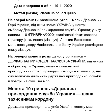
Дата введення в обіг
- 19.11.2020
Метал (назва)
: сплав на основі цинку
На аверсі монети розміщено
: угорі – малий Державний
Герб України, під яким напис УКРАЇНА; у центрі –
емблему Державної прикордонної служби України; унизу
написи - 10 /ГРИВЕНЬ/2020; стилізовані гілки: лаврова
(праворуч), калинова (ліворуч). Логотип Банкнотно-
монетного двору Національного банку України розміщено
внизу ліворуч.
На реверсі монети розміщено
: угорі написи –
ДЕРЖАВНА/ПРИКОРДОННА/СЛУЖБА УКРАЇНИ, під якими
– обрис карти України, унизу – символічний
прикордонний стовп, праворуч і ліворуч – композиції, що
символізують діяльність Державної прикордонної служби
в повітрі, на суші і на морі.
Монета 10 гривень «Державна
прикордонна служба України» — шана
захисникам кордону
Державна прикордонна служба України монету має