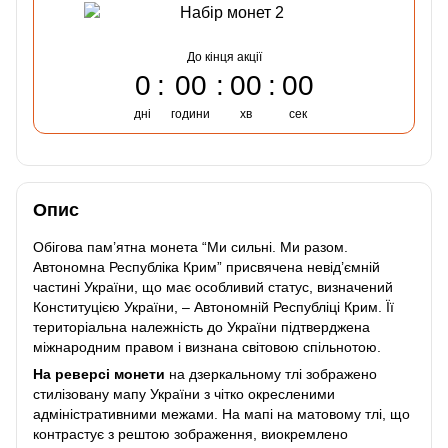
До кінця акції
0
00
00
00
дні
години
хв
сек
Опис
Обігова пам’ятна монета “Ми сильні. Ми разом.
Автономна Республіка Крим” присвячена невід’ємній
частині України, що має особливий статус, визначений
Конституцією України, – Автономній Республіці Крим. Її
територіальна належність до України підтверджена
міжнародним правом і визнана світовою спільнотою.
На реверсі монети
на дзеркальному тлі зображено
стилізовану мапу України з чітко окресленими
адміністративними межами. На мапі на матовому тлі, що
контрастує з рештою зображення, виокремлено