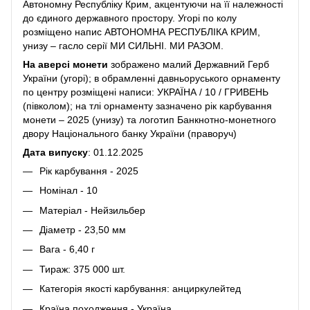
Автономну Республіку Крим, акцентуючи на її належності
до єдиного державного простору. Угорі по колу
розміщено напис АВТОНОМНА РЕСПУБЛІКА КРИМ,
унизу – гасло серії МИ СИЛЬНІ. МИ РАЗОМ.
На аверсі монети
зображено малий Державний Герб
України (угорі); в обрамленні давньоруського орнаменту
по центру розміщені написи: УКРАЇНА / 10 / ГРИВЕНЬ
(півколом); на тлі орнаменту зазначено рік карбування
монети – 2025 (унизу) та логотип Банкнотно-монетного
двору Національного банку України (праворуч)
Дата випуску
: 01.12.2025
Рік карбування - 2025
Номінал - 10
Матеріал - Нейзильбер
Діаметр - 23,50 мм
Вага - 6,40 г
Тираж: 375 000 шт.
Категорія якості карбування: анциркулейтед
Країна походження - Україна