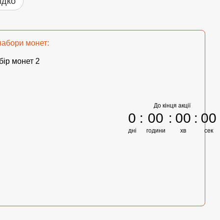
идко
набори монет:
До кінця акції
0
00
00
00
дні
години
хв
сек