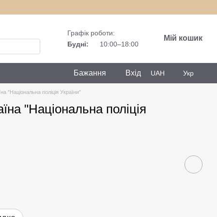
Графік роботи:
Мій кошик
Будні:
10:00–18:00
Бажання
Вхід
UAH
Укр
на "Національна поліція України"
їна "Національна поліція