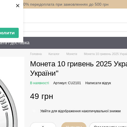
×
100% передоплата при замовленнях до 500 грн
нити вам?
волити
ата і доставка
Головна
Каталог
Монети
Монета 10 гривень 2025 Украї
Монета 10 гривень 2025 Укра
України"
В наявності
Артикул: СU2101
Написати відгук
49 грн
Увійти
для відображення накопичувальної знижки
%