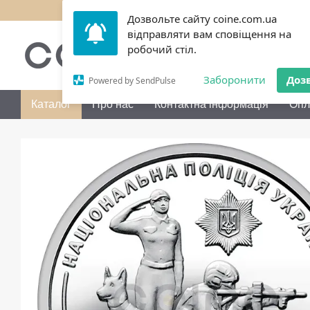
Перейти до основного контенту
Дозвольте сайту coine.com.ua
відправляти вам сповіщення на
050 072-36-80
Передзво
робочий стіл.
Заборонити
Доз
Powered by SendPulse
Каталог
Про нас
Контактна інформація
Опл