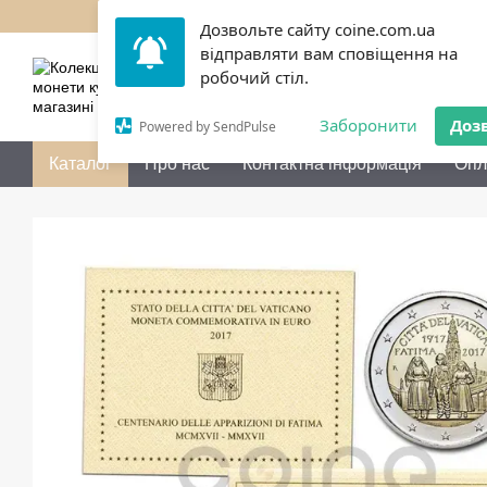
Перейти до основного контенту
Дозвольте сайту coine.com.ua
відправляти вам сповіщення на
050 072-36-80
Передзво
робочий стіл.
Заборонити
Доз
Powered by SendPulse
Каталог
Про нас
Контактна інформація
Опл