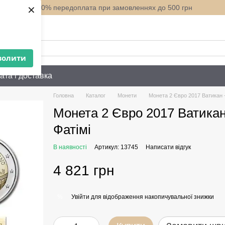
×
100% передоплата при замовленнях до 500 грн
нити вам?
волити
ата і доставка
Головна
Каталог
Монети
Монета 2 Євро 2017 Ватикан - 
Монета 2 Євро 2017 Ватикан 
Фатімі
В наявності
Артикул: 13745
Написати відгук
4 821 грн
Увійти
для відображення накопичувальної знижки
%