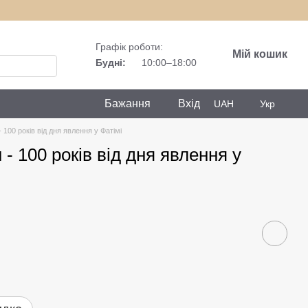
Графік роботи:
Мій кошик
Будні:
10:00–18:00
Бажання
Вхід
UAH
Укр
100 років від дня явлення у Фатімі
- 100 років від дня явлення у