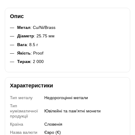
Опис
Метал
: Cu/Ni/Brass
Діаметр
: 25.75 мм
Вага
: 8.5 г
Якість
: Proof
Тираж
: 2 000
Характеристики
Тип металу
Недорогоцінні метали
Тип
нумізматичної
Ювілейні та пам'ятні монети
продукції
Країна
Словенія
Назва валюти
Євро (€)