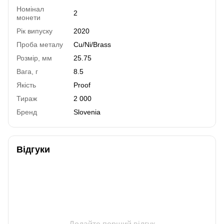
Номінал
2
монети
Рік випуску
2020
Проба металу
Cu/Ni/Brass
Розмір, мм
25.75
Вага, г
8.5
Якість
Proof
Тираж
2 000
Бренд
Slovenia
Відгуки