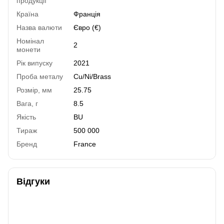
продукції
Країна
Франція
Назва валюти
Євро (€)
Номінал
2
монети
Рік випуску
2021
Проба металу
Cu/Ni/Brass
Розмір, мм
25.75
Вага, г
8.5
Якість
BU
Тираж
500 000
Бренд
France
Відгуки