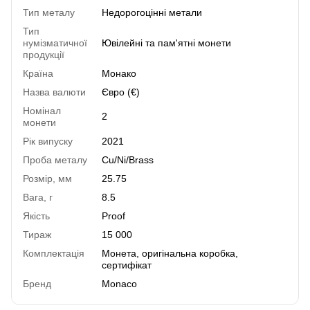
Тип металу
Недорогоцінні метали
Тип
нумізматичної
Ювілейні та пам'ятні монети
продукції
Країна
Монако
Назва валюти
Євро (€)
Номінал
2
монети
Рік випуску
2021
Проба металу
Cu/Ni/Brass
Розмір, мм
25.75
Вага, г
8.5
Якість
Proof
Тираж
15 000
Комплектація
Монета, оригінальна коробка,
сертифікат
Бренд
Monaco