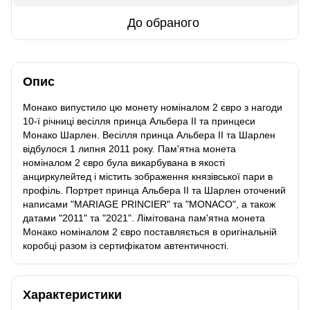
До обраного
Опис
Монако випустило цю монету номіналом 2 євро з нагоди
10-ї річниці весілля принца Альбера ІІ та принцеси
Монако Шарлен. Весілля принца Альбера II та Шарлен
відбулося 1 липня 2011 року. Пам'ятна монета
номіналом 2 євро була викарбувана в якості
анциркулейтед і містить зображення князівської пари в
профіль. Портрет принца Альбера II та Шарлен оточений
написами "MARIAGE PRINCIER" та "MONACO", а також
датами "2011" та "2021". Лімітована пам'ятна монета
Монако номіналом 2 євро поставляється в оригінальній
коробці разом із сертифікатом автентичності.
Характеристики