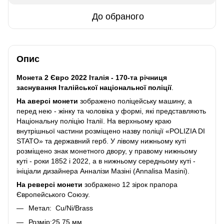
До обраного
Опис
Монета 2 Євро 2022 Італія - 170-та річниця
заснування Італійської національної поліції
.
На аверсі монети
зображено поліцейську машину, а
перед нею - жінку та чоловіка у формі, які представляють
Національну поліцію Італії. На верхньому краю
внутрішньої частини розміщено назву поліції «POLIZIA DI
STATO» та державний герб. У лівому нижньому куті
розміщено знак монетного двору, у правому нижньому
куті - роки 1852 і 2022, а в нижньому середньому куті -
ініціали дизайнера Анналізи Мазіні (Annalisa Masini).
На реверсі монети
зображено 12 зірок прапора
Європейського Союзу.
Метал: Cu/Ni/Brass
Розмір:25,75 мм