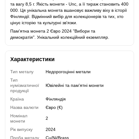
та вагу 8,5 г. Якість монети - Unc, а її тираж становить 400
000. Ця унікальна монета вшановує важливу віху в історії
Фінляндії. Відмінний вибір для колекціонерів та тих, хто
цінує історію та культурні зв'язки.
Пам'ятна монета 2 Євро 2024 "Вибори та
демократія". Унікальний колекційний екземпляр.
Характеристики
Тип металу
Недорогоцінні метали
Тип
нумізматичної
Ювілейні та пам'ятні монети
продукції
Країна
Фінляндія
Назва валюти
Євро (€)
Номінал
2
монети
Рік випуску
2024
Проба металу
Cu/Ni/Brass