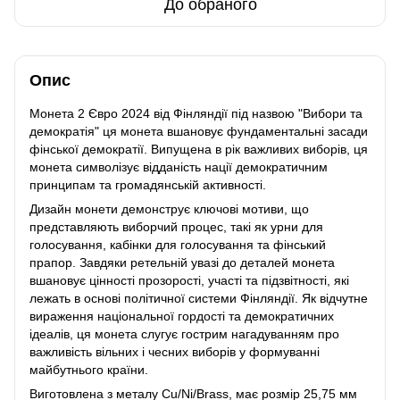
До обраного
Опис
Монета 2 Євро 2024 від Фінляндії під назвою "Вибори та
демократія" ця монета вшановує фундаментальні засади
фінської демократії. Випущена в рік важливих виборів, ця
монета символізує відданість нації демократичним
принципам та громадянській активності.
Дизайн монети демонструє ключові мотиви, що
представляють виборчий процес, такі як урни для
голосування, кабінки для голосування та фінський
прапор. Завдяки ретельній увазі до деталей монета
вшановує цінності прозорості, участі та підзвітності, які
лежать в основі політичної системи Фінляндії. Як відчутне
вираження національної гордості та демократичних
ідеалів, ця монета слугує гострим нагадуванням про
важливість вільних і чесних виборів у формуванні
майбутнього країни.
Виготовлена з металу Cu/Ni/Brass, має розмір 25,75 мм