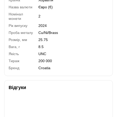
Назва валюти
Євро (€)
Номінал
2
монети
Рік випуску
2024
Проба металу
Cu/Ni/Brass
Розмір, мм
25.75
Вага, г
8.5
Якість
UNC
Тираж
200 000
Бренд
Croatia
Відгуки