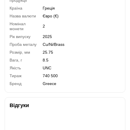
продукції
Країна
Греція
Назва валюти
Євро (€)
Номінал
2
монети
Рік випуску
2025
Проба металу
Cu/Ni/Brass
Розмір, мм
25.75
Вага, г
8.5
Якість
UNC
Тираж
740 500
Бренд
Greece
Відгуки