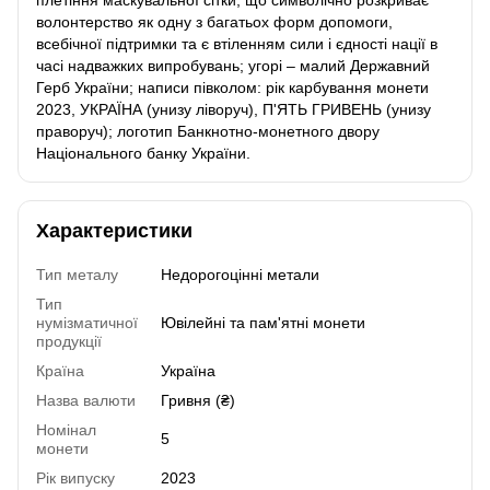
плетіння маскувальної сітки, що символічно розкриває
волонтерство як одну з багатьох форм допомоги,
всебічної підтримки та є втіленням сили і єдності нації в
часі надважких випробувань;
угорі – малий Державний
Герб України;
написи півколом: рік карбування монети
2023, УКРАЇНА (унизу ліворуч), П'ЯТЬ ГРИВЕНЬ (унизу
праворуч);
логотип Банкнотно-монетного двору
Національного банку України.
Характеристики
Тип металу
Недорогоцінні метали
Тип
нумізматичної
Ювілейні та пам'ятні монети
продукції
Країна
Україна
Назва валюти
Гривня (₴)
Номінал
5
монети
Рік випуску
2023