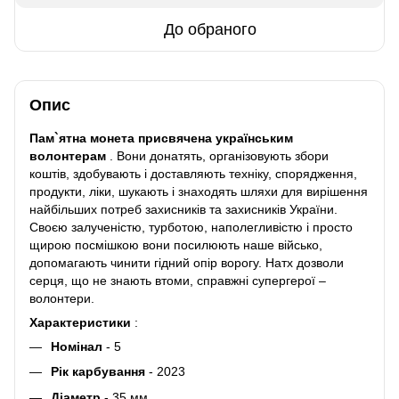
До обраного
Опис
Пам`ятна монета присвячена українським
волонтерам
.
Вони донатять, організовують збори
коштів, здобувають і доставляють техніку, спорядження,
продукти, ліки, шукають і знаходять шляхи для вирішення
найбільших потреб захисників та захисників України.
Своєю залученістю, турботою, наполегливістю і просто
щирою посмішкою вони посилюють наше військо,
допомагають чинити гідний опір ворогу.
Натх дозволи
серця, що не знають втоми, справжні супергерої –
волонтери.
Характеристики
:
Номінал
- 5
Рік карбування
- 2023
Діаметр
- 35 мм