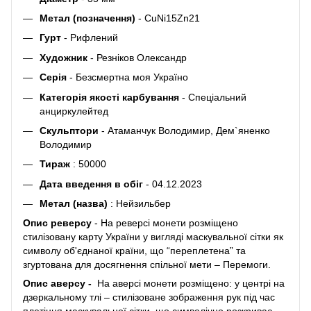
Метал (позначення)
- СuNi15Zn21
Гурт
- Рифлений
Художник
- Резніков Олександр
Серія
- Безсмертна моя Україно
Категорія якості карбування
- Спеціальний
анциркулейтед
Скульптори
- Атаманчук Володимир, Дем`яненко
Володимир
Тираж
: 50000
Дата введення в обіг
- 04.12.2023
Метал (назва)
: Нейзильбер
Опис реверсу
- На реверсі монети розміщено
стилізовану карту України у вигляді маскувальної сітки як
символу об'єднаної країни, що “переплетена” та
згуртована для досягнення спільної мети – Перемоги.
Опис аверсу -
На аверсі монети розміщено: у центрі на
дзеркальному тлі – стилізоване зображення рук під час