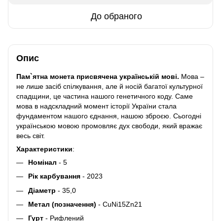
До обраного
Опис
Пам`ятна монета присвячена українській мові.
Мова –
не лише засіб спілкування, але й носій багатої культурної
спадщини, це частина нашого генетичного коду. Саме
мова в надскладний момент історії України стала
фундаментом нашого єднання, нашою зброєю. Сьогодні
українською мовою промовляє дух свободи, який вражає
весь світ.
Характеристики
:
Номінал
- 5
Рік карбування
- 2023
Діаметр
- 35,0
Метал (позначення)
- СuNi15Zn21
Гурт
- Рифлений