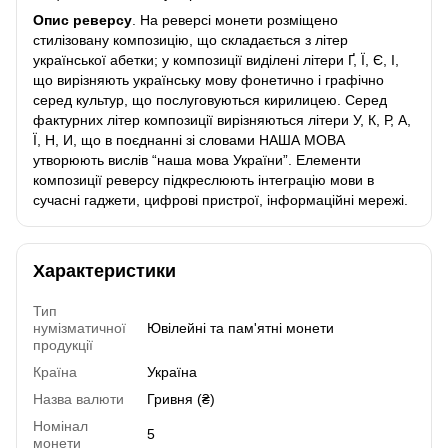
Опис реверсу
. На реверсі монети розміщено
стилізовану композицію, що складається з літер
української абетки; у композиції виділені літери Ґ, Ї, Є, І,
що вирізняють українську мову фонетично і графічно
серед культур, що послуговуються кирилицею. Серед
фактурних літер композиції вирізняються літери У, К, Р, А,
Ї, Н, И, що в поєднанні зі словами НАША МОВА
утворюють вислів “наша мова України”. Елементи
композиції реверсу підкреслюють інтеграцію мови в
сучасні гаджети, цифрові пристрої, інформаційні мережі.
Характеристики
Тип
нумізматичної
Ювілейні та пам'ятні монети
продукції
Країна
Україна
Назва валюти
Гривня (₴)
Номінал
5
монети