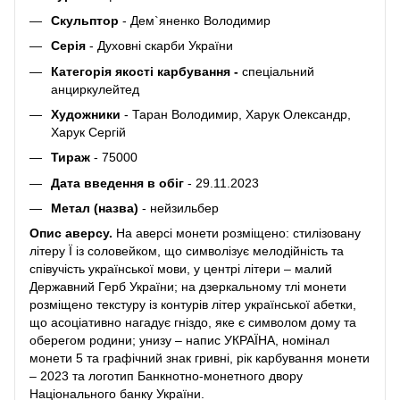
Скульптор
- Дем`яненко Володимир
Серія
- Духовні скарби України
Категорія якості карбування -
спеціальний
анциркулейтед
Художники
- Таран Володимир, Харук Олександр,
Харук Сергій
Тираж
- 75000
Дата введення в обіг
- 29.11.2023
Метал (назва)
- нейзильбер
Опис аверсу.
На аверсі монети розміщено: стилізовану
літеру Ї із соловейком, що символізує мелодійність та
співучість української мови, у центрі літери – малий
Державний Герб України; на дзеркальному тлі монети
розміщено текстуру із контурів літер української абетки,
що асоціативно нагадує гніздо, яке є символом дому та
оберегом родини; унизу – напис УКРАЇНА, номінал
монети 5 та графічний знак гривні, рік карбування монети
– 2023 та логотип Банкнотно-монетного двору
Національного банку України.