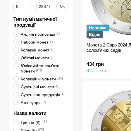
Від Ціна, грн
До Ціна, грн
ОК
Тип нумізматичної
продукції
Новинка
22
Акційні пропозиції
Відео
39
Набори монет
Монета 2 Євро 2024 Л
2
Колекції монет
солом'яних садів
2
Обігові монети
434 грн
Ювілейні та пам'ятні
970
В наявності
монети
164
Колекційні монети
42
Сувенірні монети
16
Сувенірна продукція
15
Аксесуари
Назва валюти
116
Гривня (₴)
878
Євро (€)