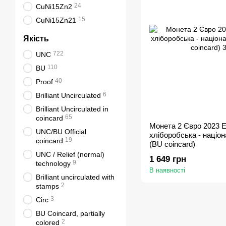
24
СuNi15Zn2
15
СuNi15Zn21
Якість
722
UNC
110
BU
40
Proof
6
Brilliant Uncirculated
Brilliant Uncirculated in
65
coincard
Монета 2 Євро 2023 Ес
UNC/BU Official
хліборобська - націон
19
coincard
(BU coincard)
UNC / Relief (normal)
1 649 грн
9
technology
В наявності
Brilliant uncirculated with
2
stamps
3
Circ
BU Coincard, partially
2
colored