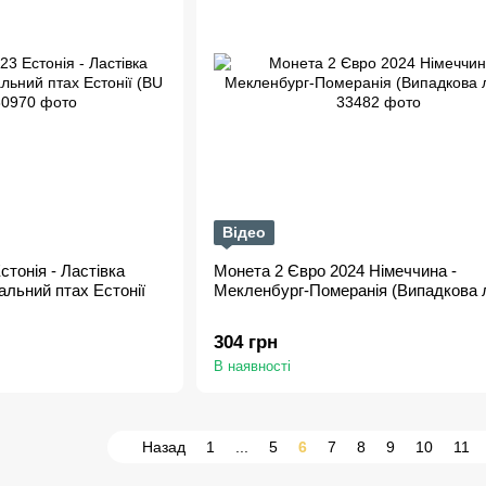
Відео
тонія - Ластівка
Монета 2 Євро 2024 Німеччина -
альний птах Естонії
Мекленбург-Померанія (Випадкова л
304 грн
В наявності
Назад
1
...
5
6
7
8
9
10
11