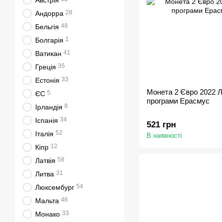
Австрія
28
Андорра
48
Бельгія
1
Болгарія
41
Ватикан
35
Греція
33
Естонія
Монета 2 Євро 2022 Ла
5
ЄС
програми Ерасмус
8
Ірландія
34
Іспанія
521 грн
52
Італія
В наявності
12
Кіпр
58
Латвія
31
Литва
54
Люксембург
46
Мальта
33
Монако