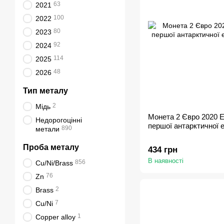
63
2021
100
2022
80
2023
92
2024
114
2025
48
2026
Тип металу
2
Мідь
Монета 2 Євро 2020 Ес
Недорогоцінні
першої антарктичної е
890
метали
Проба металу
434 грн
В наявності
856
Cu/Ni/Brass
76
Zn
2
Brass
7
Cu/Ni
1
Copper alloy