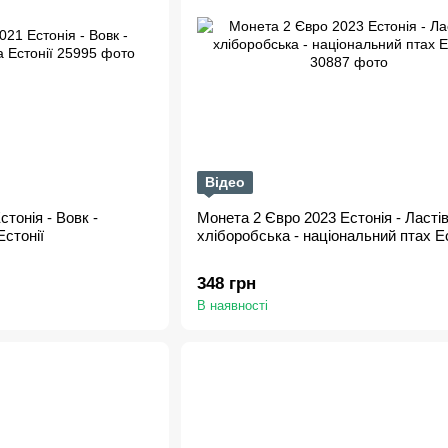
Відео
тонія - Вовк -
Монета 2 Євро 2023 Естонія - Ласті
Естонії
хліборобська - національний птах Ес
348 грн
В наявності