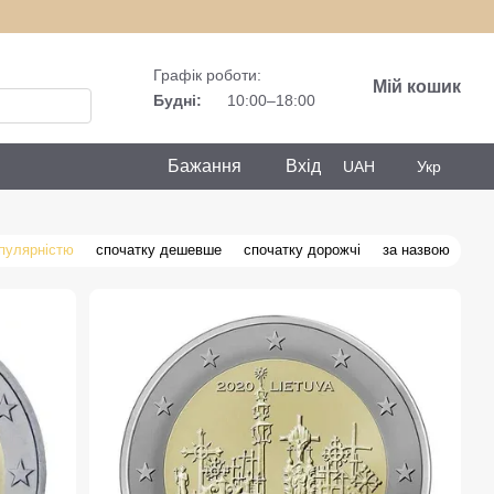
Графік роботи:
Мій кошик
Будні:
10:00–18:00
Бажання
Вхід
UAH
Укр
опулярністю
спочатку дешевше
спочатку дорожчі
за назвою