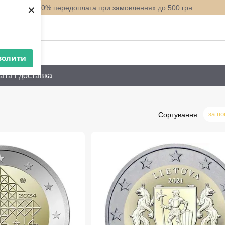
×
100% передоплата при замовленнях до 500 грн
нити вам?
волити
ата і доставка
за п
Сортування: