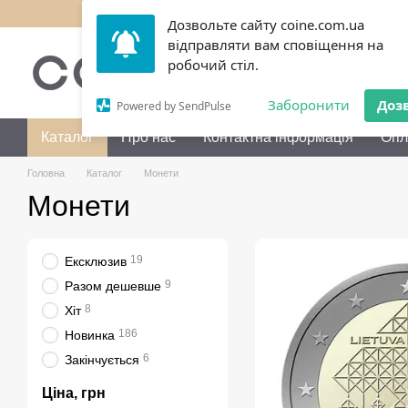
Перейти до основного контенту
Дозвольте сайту coine.com.ua
відправляти вам сповіщення на
050 072-36-80
Передзво
робочий стіл.
Заборонити
Доз
Powered by SendPulse
Каталог
Про нас
Контактна інформація
Опл
Головна
Каталог
Монети
Монети
19
Ексклюзив
9
Разом дешевше
8
Хіт
186
Новинка
6
Закінчується
Ціна, грн