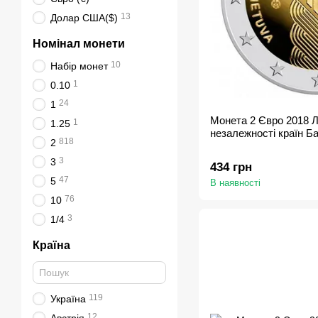
13
Долар США($)
Номінал монети
10
Набір монет
1
0.10
24
1
Монета 2 Євро 2018 Л
1
1.25
незалежності країн Ба
818
2
3
3
434 грн
47
5
В наявності
76
10
3
1/4
Країна
119
Україна
12