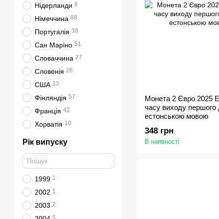
9
Нідерланди
88
Німеччина
38
Португалія
51
Сан Маріно
27
Словаччина
26
Словенія
13
США
57
Фінляндія
Монета 2 Євро 2025 Ес
часу виходу першого 
42
Франція
естонською мовою
10
Хорватія
348 грн
Рік випуску
В наявності
1
1999
1
2002
2
2003
5
2004