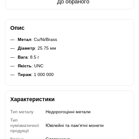
До обраного
Опис
Метал
: Cu/Ni/Brass
Діаметр
: 25.75 мм
Вага
: 8.5 г
Якість
: UNC
Тираж
: 1 000 000
Характеристики
Тип металу
Недорогоцінні метали
Тип
нумізматичної
Ювілейні та пам'ятні монети
продукції
Країна
Словаччина