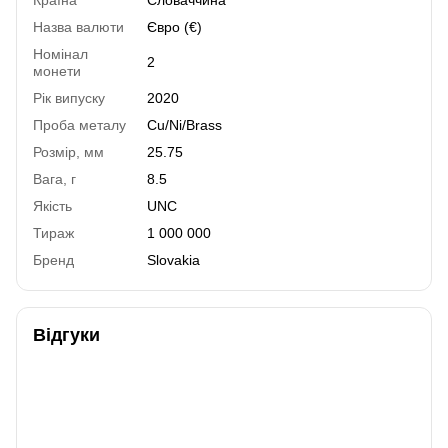
Назва валюти
Євро (€)
Номінал
2
монети
Рік випуску
2020
Проба металу
Cu/Ni/Brass
Розмір, мм
25.75
Вага, г
8.5
Якість
UNC
Тираж
1 000 000
Бренд
Slovakia
Відгуки