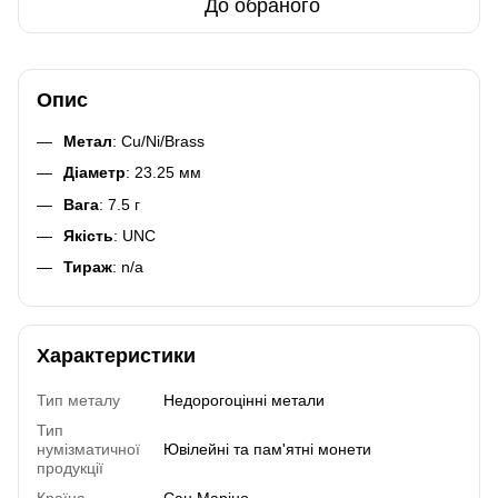
До обраного
Опис
Метал
: Cu/Ni/Brass
Діаметр
: 23.25 мм
Вага
: 7.5 г
Якість
: UNC
Тираж
: n/a
Характеристики
Тип металу
Недорогоцінні метали
Тип
нумізматичної
Ювілейні та пам'ятні монети
продукції
Країна
Сан Маріно