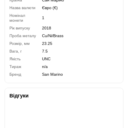
Назва валюти
Євро (€)
Номінал
1
монети
Рік випуску
2018
Проба металу
Cu/Ni/Brass
Розмір, мм
23.25
Вага, г
7.5
Якість
UNC
Тираж
n/a
Бренд
San Marino
Відгуки