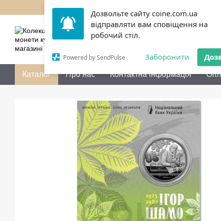
Перейти до основного контенту
Дозвольте сайту coine.com.ua
відправляти вам сповіщення на
050 072-36-80
Передзво
робочий стіл.
Заборонити
Доз
Powered by SendPulse
Каталог
Про нас
Контактна інформація
Опл