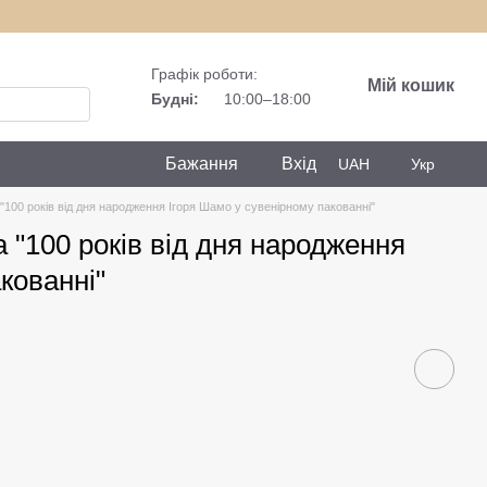
Графік роботи:
Мій кошик
Будні:
10:00–18:00
Бажання
Вхід
UAH
Укр
 "100 років від дня народження Ігоря Шамо у сувенірному пакованні"
а "100 років від дня народження
кованні"