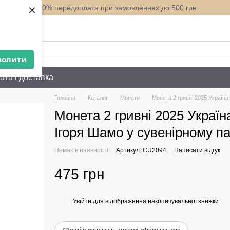
×
100% передоплата при замовленнях до 500 грн
нити вам?
волити
ата і доставка
Головна
Каталог
Монети
Монета 2 гривні 2025 Україна
Монета 2 гривні 2025 Україн
Ігоря Шамо у сувенірному па
Немає в наявності
Артикул: СU2094
Написати відгук
475 грн
Увійти
для відображення накопичувальної знижки
%