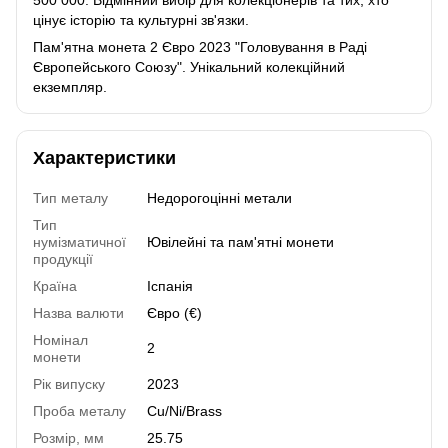
цінує історію та культурні зв'язки.
Пам'ятна монета 2 Євро 2023 "Головування в Раді
Європейського Союзу". Унікальний колекційний
екземпляр.
Характеристики
Тип металу
Недорогоцінні метали
Тип
нумізматичної
Ювілейні та пам'ятні монети
продукції
Країна
Іспанія
Назва валюти
Євро (€)
Номінал
2
монети
Рік випуску
2023
Проба металу
Cu/Ni/Brass
Розмір, мм
25.75