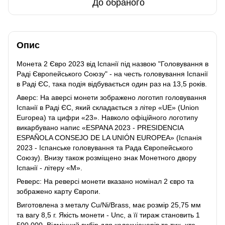
До обраного
Опис
Монета 2 Євро 2023 від Іспанії під назвою "Головування в
Раді Європейського Союзу" - на честь головування Іспанії
в Раді ЄС, така подія відбувається один раз на 13,5 років.
Аверс: На аверсі монети зображено логотип головування
Іспанії в Раді ЄС, який складається з літер «UE» (Union
Europea) та цифри «23». Навколо офіційного логотипу
викарбувано напис «ESPANA 2023 - PRESIDENCIA
ESPAÑOLA CONSEJO DE LA UNIÓN EUROPEA» (Іспанія
2023 - Іспанське головування та Рада Європейського
Союзу). Внизу також розміщено знак Монетного двору
Іспанії - літеру «M».
Реверс: На реверсі монети вказано номінал 2 євро та
зображено карту Європи.
Виготовлена з металу Cu/Ni/Brass, має розмір 25,75 мм
та вагу 8,5 г. Якість монети - Unc, а її тираж становить 1
500 000. Відмінний вибір для колекціонерів та тих, хто