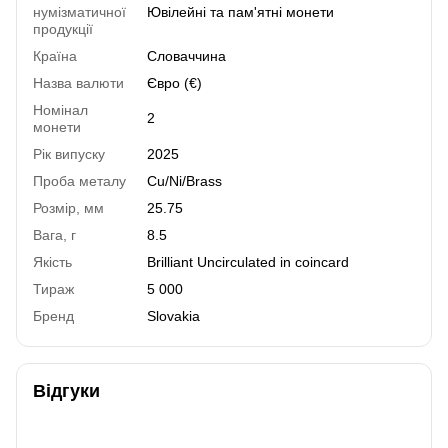
нумізматичної
Ювілейні та пам'ятні монети
продукції
Країна
Словаччина
Назва валюти
Євро (€)
Номінал
2
монети
Рік випуску
2025
Проба металу
Cu/Ni/Brass
Розмір, мм
25.75
Вага, г
8.5
Якість
Brilliant Uncirculated in coincard
Тираж
5 000
Бренд
Slovakia
Відгуки